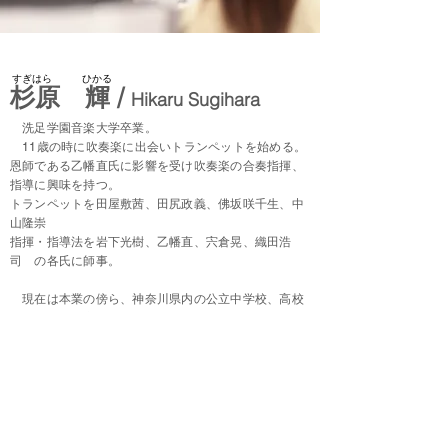
すぎはら ひかる
杉原 輝
/
Hikaru Sugihara
洗足学園音楽大学卒業。
11歳の時に吹奏楽に出会いトランペットを始める。
恩師である乙幡直氏に
影響を受け吹奏楽の合奏指揮、
指導に興味を持つ。
トランペットを田屋敷茜、田尻政義、
佛坂咲千生、中
山隆崇
指揮・指導法を岩下光樹、乙幡直、宍倉晃、織田浩
司
の各氏に師事。
現在は本業の傍ら、
神奈川県内の公立中学校、高校
にて指揮・指導を行う。
​BestWindOrchestra -ベストウインドオーケストラ- 団
長兼常任指揮者。