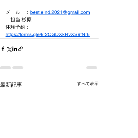
メール　：
best.eind.2021@gmail.com
　担当 杉原
体験予約：
https://forms.gle/kr2CGDXkRvXS9fNr6
すべて表示
最新記事